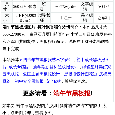
尺
班
文字编
560x270 像素
三年级(2)班
罗科科
寸：
级：
辑：
大
指导老
美术编
42 KB(42293
丁红开
谢军山
Bytes)
小：
师：
辑：
端午节黑板报图片_棕叶飘香端午浓情
简介：本作品尺寸为
560x270像素，由灵石县夏门镇瓦窑占小学三年级(2)班罗科科
和谢军山共同制作，黑板报版面设计过程在丁红开老师的指
导下完成。
本站推荐
五四青年节黑板报艺术字设计
，
初中成长黑板报图
片_成长de感悟
，
新学期新目标黑板报设计
，
绿色星球美好家
园黑板报
，
爱国主题黑板报设计
，
黑板报设计图花边_庆祝元
旦篇
，
初中安全黑板报_安全E站
，希望你喜欢。
更多请看：
端午节黑板报
!
如本文“端午节黑板报图片_棕叶飘香端午浓情”中的图片太
小，点击图片即可查看原图。