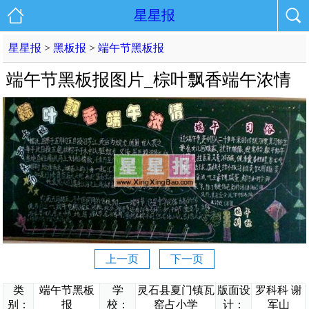
星星报
星星报
>
黑板报
>
端午节黑板报
端午节黑板报图片_棕叶飘香端午浓情
上一页
下一页
类
端午节黑板
学
灵石县夏门镇瓦
版面设
罗科科 谢
别：
报
校：
窑占小学
计：
军山