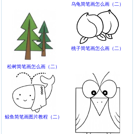
乌龟简笔画怎么画（二）
桃子简笔画怎么画（二）
松树简笔画怎么画（二）
鲸鱼简笔画图片教程（二）