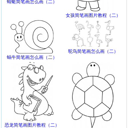
蜻蜓简笔画怎么画（二）
女孩简笔画图片教程（二）
鸵鸟简笔画怎么画（二）
蜗牛简笔画怎么画（二）
恐龙简笔画图片教程（二）