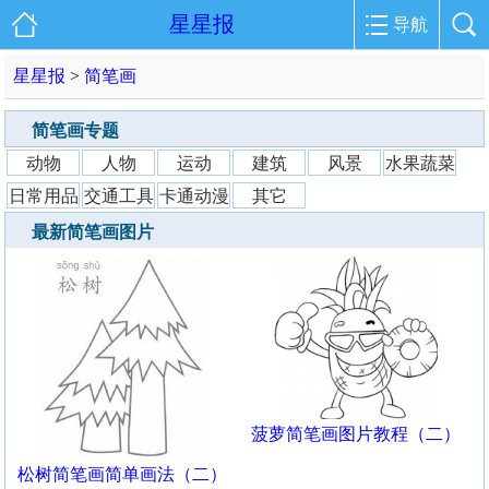
星星报
导航
星星报
>
简笔画
简笔画专题
动物
人物
运动
建筑
风景
水果蔬菜
日常用品
交通工具
卡通动漫
其它
最新简笔画图片
菠萝简笔画图片教程（二）
松树简笔画简单画法（二）