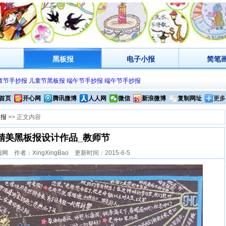
黑板报
电子小报
简笔
童节手抄报
儿童节黑板报
端午节手抄报
端午节手抄报
首页
开心网
腾讯微博
人人网
微信
新浪微博
复制网址
更多
板报
>> 正文内容
精美黑板报设计作品_教师节
 作者：XingXingBao 更新时间：2015-6-5