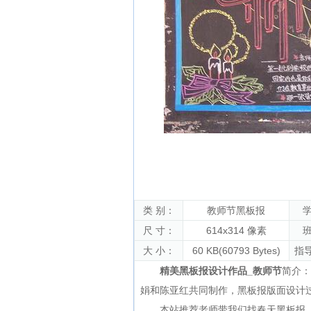
类 别：
教师节黑板报
学
尺 寸：
614x314 像素
班
大 小：
60 KB(60793 Bytes)
指
精美黑板报设计作品_教师节
简介：
娟和陈亚红共同制作，黑板报版面设计
本站推荐
老师带我们找春天黑板报