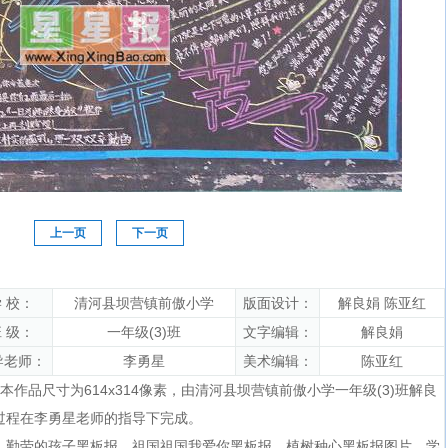
上一页
下一页
 校：
清河县坝营镇前傲小学
版面设计：
解良娟 陈亚红
 级：
一年级(3)班
文字编辑：
解良娟
导老师：
李勇星
美术编辑：
陈亚红
本作品尺寸为614x314像素，由清河县坝营镇前傲小学一年级(3)班解良
过程在李勇星老师的指导下完成。
，
勤劳的孩子黑板报
，
祖国祖国我爱你黑板报
，
植树种心黑板报图片
，
学