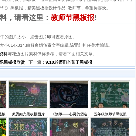
于思》黑板报
，
精美黑板报设计作品_教师节
，希望你喜欢。
料，请看这里：
教师节黑板报
!
”中的图片太小，点击图片即可查看原图。
件大小614x314,由解良娟负责文字编辑,陈亚红担任美术编辑。
资料
与花边图片素材供你参考，请看下面相关文章。
乐黑板报欣赏
下一篇：
9.10老师们辛苦了黑板报
黑板
师恩如光黑板报图片
《教师——心灵的塑造
五年级教师节黑板报