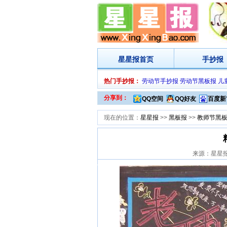
星星报
首页
手抄报
热门手抄报：
劳动节手抄报
劳动节黑板报
儿
分享到：
QQ空间
QQ好友
百度新
现在的位置：
星星报
>>
黑板报
>>
教师节黑
来源：星星报网