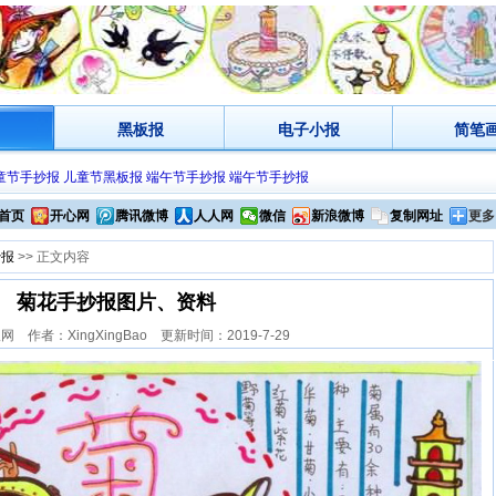
黑板报
电子小报
简笔
童节手抄报
儿童节黑板报
端午节手抄报
端午节手抄报
首页
开心网
腾讯微博
人人网
微信
新浪微博
复制网址
更多
抄报
>> 正文内容
菊花手抄报图片、资料
 作者：XingXingBao 更新时间：2019-7-29