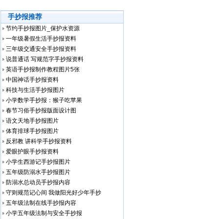
手抄报推荐
节约手抄报图片_保护水资源
一年级暑假生活手抄报资料
三年级交通安全手抄报资料
说普通话 写规范字手抄报资料
英语手抄报制作教程图片5张
中国神话手抄报资料
科技与生活手抄报图片
小学数学手抄报：猴子吃苹果
春节习俗手抄报版面设计图
语文天地手抄报图片
体育排球手抄报图片
反邪教 讲科学手抄报资料
爱眼护眼手抄报资料
小学生西游记手抄报图片
五年级防溺水手抄报图片
防溺水总动员手抄报内容
守则规范记心间 我做阳光好少年手抄
五年级法制在线手抄报内容
小学五年级法制与安全手抄报