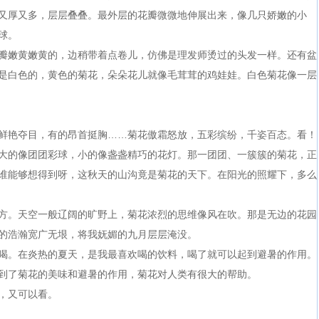
又厚又多，层层叠叠。最外层的花瓣微微地伸展出来，像几只娇嫩的小
球。
嫩黄嫩黄的，边稍带着点卷儿，仿佛是理发师烫过的头发一样。还有盆
是白色的，黄色的菊花，朵朵花儿就像毛茸茸的鸡娃娃。白色菊花像一层
艳夺目，有的昂首挺胸……菊花傲霜怒放，五彩缤纷，千姿百态。看！
大的像团团彩球，小的像盏盏精巧的花灯。那一团团、一簇簇的菊花，正
谁能够想得到呀，这秋天的山沟竟是菊花的天下。在阳光的照耀下，多么
。天空一般辽阔的旷野上，菊花浓烈的思维像风在吹。那是无边的花园
的浩瀚宽广无垠，将我妩媚的九月层层淹没。
。在炎热的夏天，是我最喜欢喝的饮料，喝了就可以起到避暑的作用。
到了菊花的美味和避暑的作用，菊花对人类有很大的帮助。
，又可以看。