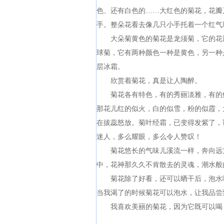
色、还有白色的……大红色的菊花，花瓣
手。整朵花看去像几只小手托着一个红气
大朵菊黄色的菊花是龙须菊，它的花瓣
球菊，它有两种颜色一种是黄色，另一种
层冰霜。
欣赏着菊花，真是让人陶醉。
菊花各有特色，有的秀丽淡雅，有的鲜
那花儿红的似火，白的似雪，粉的似霞，
在拔蕊怒放。菊叶经霜，已变得发紫了，
迷人，多么耀眼，多么令人赞叹！
菊花悠长的气味儿溪流一样，奔向远方
中，花神那久久不肯散去的灵魂，潮水般
菊花除了好看，还可以晒干后，泡水喝
当我渴了的时候菊花可以泡水，让我品尝
我喜欢美丽的菊花，因为它既可以喝