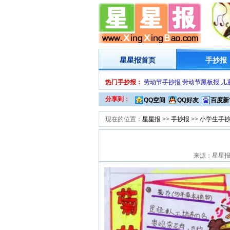
星星报
首页
手抄报
热门手抄报：
劳动节手抄报
劳动节黑板报
儿
分享到：
QQ空间
QQ好友
百度新
现在的位置：
星星报
>>
手抄报
>>
小学生手
来源：星星报网