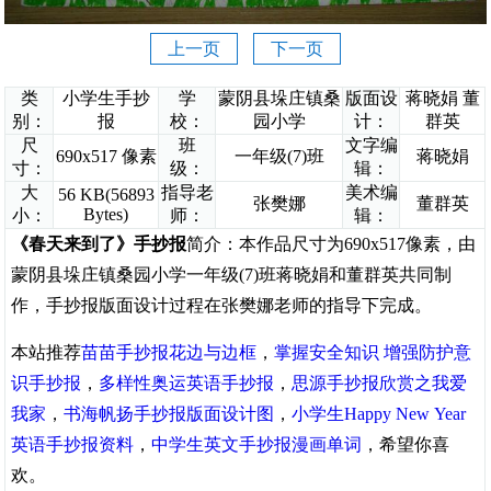
上一页
下一页
类
小学生手抄
学
蒙阴县垛庄镇桑
版面设
蒋晓娟 董
别：
报
校：
园小学
计：
群英
尺
班
文字编
690x517 像素
一年级(7)班
蒋晓娟
寸：
级：
辑：
大
指导老
美术编
56 KB(56893
张樊娜
董群英
Bytes)
小：
师：
辑：
《春天来到了》手抄报
简介：本作品尺寸为690x517像素，由
蒙阴县垛庄镇桑园小学一年级(7)班蒋晓娟和董群英共同制
作，手抄报版面设计过程在张樊娜老师的指导下完成。
本站推荐
苗苗手抄报花边与边框
，
掌握安全知识 增强防护意
识手抄报
，
多样性奥运英语手抄报
，
思源手抄报欣赏之我爱
我家
，
书海帆扬手抄报版面设计图
，
小学生Happy New Year
英语手抄报资料
，
中学生英文手抄报漫画单词
，希望你喜
欢。