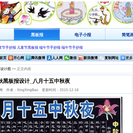
黑板报
电子小报
简笔
童节手抄报
儿童节黑板报
端午节手抄报
端午节手抄报
首页
开心网
腾讯微博
人人网
微信
新浪微博
复制网址
更多
面设计图
>> 正文内容
秋黑板报设计_八月十五中秋夜
作者：XingXingBao 更新时间：2015-12-18