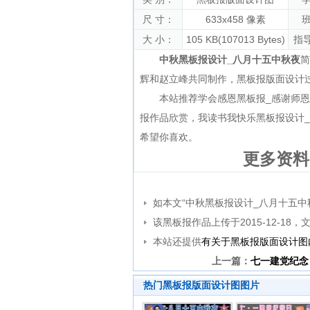
尺 寸：
633x458 像素
班
大 小：
105 KB(107013 Bytes)
指
中秋黑板报设计_八月十五中秋夜
简
辉和赵立峰共同制作，黑板报版面设计
本站推荐
学会感恩黑板报_感谢师恩
报作品欣赏
，
我读书我快乐黑板报设计
希望你喜欢。
更多资料
如本文“中秋黑板报设计_八月十五
该黑板报作品上传于2015-12-18
本站还提供
有关于黑板报版面设计图
上一篇：
七一建党纪念
热门黑板报版面设计图图片