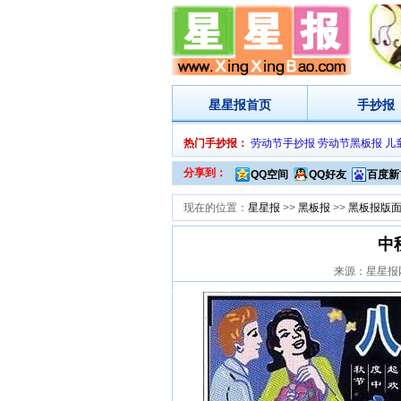
星星报
首页
手抄报
热门手抄报：
劳动节手抄报
劳动节黑板报
儿
分享到：
QQ空间
QQ好友
百度新
现在的位置：
星星报
>>
黑板报
>>
黑板报版
中
来源：星星报网 