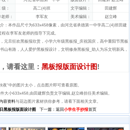
 级：
高二(4)班
文字编辑：
田建辉
导老师：
李军友
美术编辑：
赵立峰
介：本作品尺寸为633x458像素，由河北省承德第一中学高二(4)班田建
过程在李军友老师的指导下完成。
，
元旦狂欢黑板报欣赏
，
小学六年级黑板报_庆祝国庆
，
高中重阳节黑板
_书山有路
，
人人爱护黑板报设计
，
文明修身黑板报_助人为乐文明新风
，
，请看这里：
黑板报版面设计图
!
中秋夜”中的图片太小，点击图片即可查看原图。
，文件大小633x458,由田建辉负责文字编辑,赵立峰担任美术编辑。
内容资料
与花边图片素材供你参考，请看下面相关文章。
日黑板报版面设计图
下一篇：返回
小学生手抄报
首页