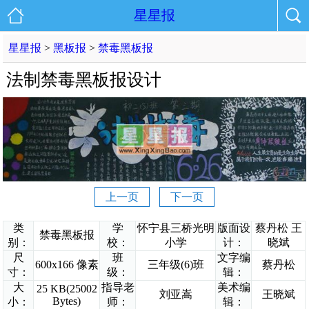
星星报
星星报
>
黑板报
>
禁毒黑板报
法制禁毒黑板报设计
上一页
下一页
类
学
怀宁县三桥光明
版面设
蔡丹松 王
禁毒黑板报
别：
校：
小学
计：
晓斌
尺
班
文字编
600x166 像素
三年级(6)班
蔡丹松
寸：
级：
辑：
大
指导老
美术编
25 KB(25002
刘亚嵩
王晓斌
Bytes)
小：
师：
辑：