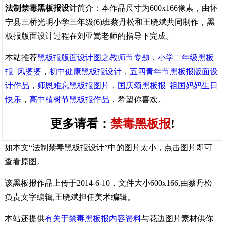
法制禁毒黑板报设计
简介：本作品尺寸为600x166像素，由怀
宁县三桥光明小学三年级(6)班蔡丹松和王晓斌共同制作，黑
板报版面设计过程在刘亚嵩老师的指导下完成。
本站推荐
黑板报版面设计图之教师节专题
，
小学二年级黑板
报_风婆婆
，
初中健康黑板报设计
，
五四青年节黑板报版面设
计作品
，
师恩难忘黑板报图片
，
国庆颂黑板报_祖国妈妈生日
快乐
，
高中植树节黑板报作品
，希望你喜欢。
更多请看：
禁毒黑板报
!
如本文“法制禁毒黑板报设计”中的图片太小，点击图片即可
查看原图。
该黑板报作品上传于2014-6-10，文件大小600x166,由蔡丹松
负责文字编辑,王晓斌担任美术编辑。
本站还提供
有关于禁毒黑板报内容资料
与花边图片素材供你