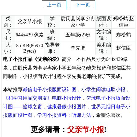
上一页
下一页
类
学
尉氏县岗李乡冉
版面设
郑松鹤 赵
父亲节小报
别：
校：
家小学
计：
信臣
尺
班
文字编
644x439 像素
五年级(2)班
郑松鹤
寸：
级：
辑：
大
指导老
美术编
85 KB(86970
李先鹏
赵信臣
Bytes)
小：
师：
辑：
电子小报作品《父亲的爱》
简介：本作品尺寸为644x439像
素，由尉氏县岗李乡冉家小学五年级(2)班郑松鹤和赵信臣共
同制作，小报版面设计过程在李先鹏老师的指导下完成。
本站推荐
诚信电子小报版面设计图
，
小学生阅读电脑小报
，
《和学习用品交朋友》电脑小报设计
，
篮球电子小报版面设
计图——篮球之窗
，
健康暑假小报图片
，
世界无烟日电子小
报版面设计图
，
学习小报资料：听课方法
，希望你喜欢。
更多请看：
父亲节小报
!