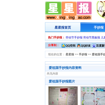
星星报
首页
手抄报
热门手抄报：
劳动节手抄报
劳动节黑板报
儿
分享到：
QQ空间
QQ好友
百度新
现在的位置：
星星报
>>
手抄报
>>
爱祖国手
爱祖国手抄报内容资料
尚无内容
爱祖国手抄报图片