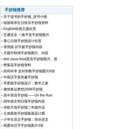
手抄报推荐
关于读书的手抄报_读书小报
祖国母亲生日快乐手抄报资料
English绘画主题欣赏
交通安全 一路平安手抄报图片
童心日报手抄报设计欣赏
亲情园 识字篇手抄报内容
月圆中秋情手抄报图片、内容
deli cious food英语手抄报图片、资
赞菊花手抄报资料
崇尚科学 反对邪教手抄报图片6张
中国汉字真有趣手抄报
寻梦园手抄报设计：数学之家
激情奥运梦想2008手抄报
高中英语手抄报——On the Run
四年级文明日报手抄报内容
诗歌天地手抄报二年级作品
立体图形手抄报版面设计图
小学生语文手抄报：快乐语文
我爱你汉字手抄报图片3张