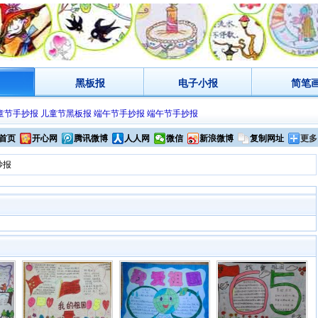
黑板报
电子小报
简笔
童节手抄报
儿童节黑板报
端午节手抄报
端午节手抄报
首页
开心网
腾讯微博
人人网
微信
新浪微博
复制网址
更多
抄报