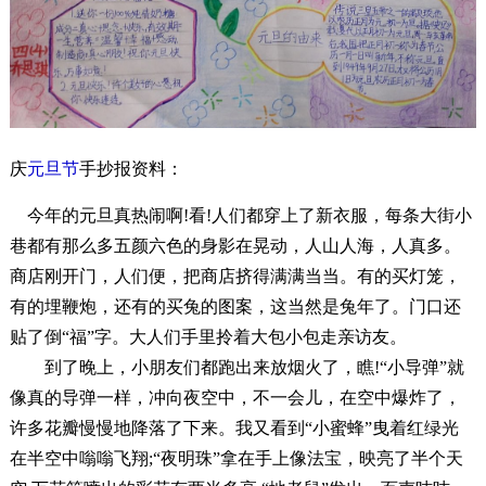
庆
元旦节
手抄报资料：
今年的元旦真热闹啊!看!人们都穿上了新衣服，每条大街小
巷都有那么多五颜六色的身影在晃动，人山人海，人真多。
商店刚开门，人们便，把商店挤得满满当当。有的买灯笼，
有的埋鞭炮，还有的买兔的图案，这当然是兔年了。门口还
贴了倒“福”字。大人们手里拎着大包小包走亲访友。
到了晚上，小朋友们都跑出来放烟火了，瞧!“小导弹”就
像真的导弹一样，冲向夜空中，不一会儿，在空中爆炸了，
许多花瓣慢慢地降落了下来。我又看到“小蜜蜂”曳着红绿光
在半空中嗡嗡飞翔;“夜明珠”拿在手上像法宝，映亮了半个天