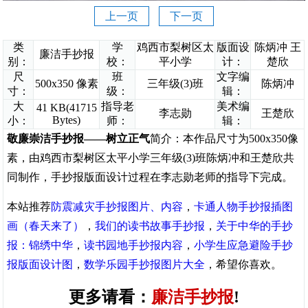
上一页
下一页
类
学
鸡西市梨树区太
版面设
陈炳冲 王
廉洁手抄报
别：
校：
平小学
计：
楚欣
尺
班
文字编
500x350 像素
三年级(3)班
陈炳冲
寸：
级：
辑：
大
指导老
美术编
41 KB(41715
李志勋
王楚欣
Bytes)
小：
师：
辑：
敬廉崇洁手抄报——树立正气
简介：本作品尺寸为500x350像
素，由鸡西市梨树区太平小学三年级(3)班陈炳冲和王楚欣共
同制作，手抄报版面设计过程在李志勋老师的指导下完成。
本站推荐
防震减灾手抄报图片、内容
，
卡通人物手抄报插图
画（春天来了）
，
我们的读书故事手抄报
，
关于中华的手抄
报：锦绣中华
，
读书园地手抄报内容
，
小学生应急避险手抄
报版面设计图
，
数学乐园手抄报图片大全
，希望你喜欢。
更多请看：
廉洁手抄报
!