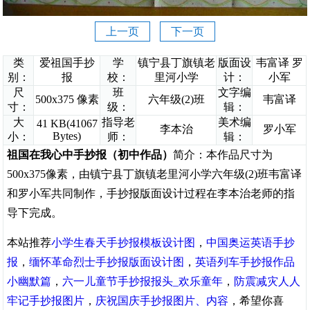
上一页
下一页
类
爱祖国手抄
学
镇宁县丁旗镇老
版面设
韦富译 罗
别：
报
校：
里河小学
计：
小军
尺
班
文字编
500x375 像素
六年级(2)班
韦富译
寸：
级：
辑：
大
指导老
美术编
41 KB(41067
李本治
罗小军
Bytes)
小：
师：
辑：
祖国在我心中手抄报（初中作品）
简介：本作品尺寸为
500x375像素，由镇宁县丁旗镇老里河小学六年级(2)班韦富译
和罗小军共同制作，手抄报版面设计过程在李本治老师的指
导下完成。
本站推荐
小学生春天手抄报模板设计图
，
中国奥运英语手抄
报
，
缅怀革命烈士手抄报版面设计图
，
英语列车手抄报作品
小幽默篇
，
六一儿童节手抄报报头_欢乐童年
，
防震减灾人人
牢记手抄报图片
，
庆祝国庆手抄报图片、内容
，希望你喜