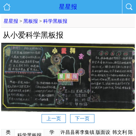
星星报
星星报
>
黑板报
>
科学黑板报
从小爱科学黑板报
上一页
下一页
类
学
许昌县蒋李集镇
版面设
韩文利 陈
科学黑板报