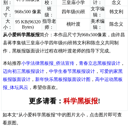
别：
校：
三皇庙小学
计：
念义
尺
班
文字编
968x500 像素
四年级(6)班
韩文利
寸：
级：
辑：
大
指导老
美术编
95 KB(96320
桃叶渡
陈念义
Bytes)
小：
师：
辑：
从小爱科学黑板报
简介：本作品尺寸为968x500像素，由许昌
县蒋李集镇三皇庙小学四年级(6)班韩文利和陈念义共同制
作，黑板报版面设计过程在桃叶渡老师的指导下完成。
本站推荐
小学法律黑板报_侨法宣传
，
青春立志黑板报设计
，
迈向初三黑板报设计
，
中学生春节黑板报设计
，
可爱的家黑
板报版面设计
，
新年快乐黑板报版面设计图
，
高中运动黑板
报_体坛风云
，希望你喜欢。
更多请看：
科学黑板报
!
如本文“从小爱科学黑板报”中的图片太小，点击图片即可查
看原图。