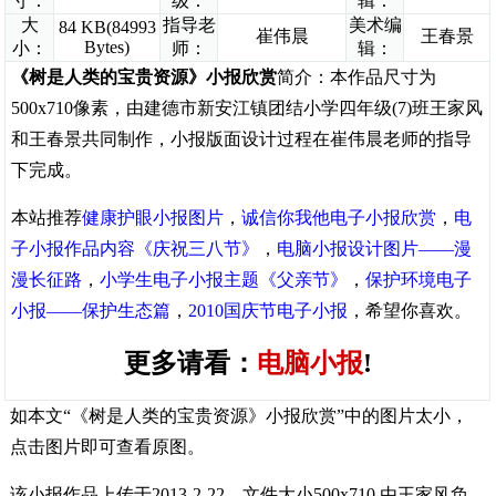
寸：
级：
辑：
大
指导老
美术编
84 KB(84993
崔伟晨
王春景
Bytes)
小：
师：
辑：
《树是人类的宝贵资源》小报欣赏
简介：本作品尺寸为
500x710像素，由建德市新安江镇团结小学四年级(7)班王家风
和王春景共同制作，小报版面设计过程在崔伟晨老师的指导
下完成。
本站推荐
健康护眼小报图片
，
诚信你我他电子小报欣赏
，
电
子小报作品内容《庆祝三八节》
，
电脑小报设计图片——漫
漫长征路
，
小学生电子小报主题《父亲节》
，
保护环境电子
小报——保护生态篇
，
2010国庆节电子小报
，希望你喜欢。
更多请看：
电脑小报
!
如本文“《树是人类的宝贵资源》小报欣赏”中的图片太小，
点击图片即可查看原图。
该小报作品上传于2013-2-22，文件大小500x710,由王家风负