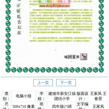
上一页
下一页
类
学
建德市新安江镇
版面设
王家风 王
电脑小报
别：
校：
团结小学
计：
春景
尺
班
文字编
500x710 像素
四年级(7)班
王家风